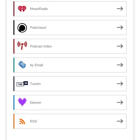
iHeartRadio
Podchaser
Podcast Index
by Email
TuneIn
Deezer
RSS