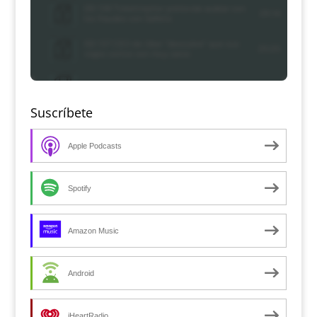
Suscríbete
Apple Podcasts
Spotify
Amazon Music
Android
iHeartRadio