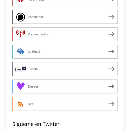
Podchaser
Podcast Index
by Email
TuneIn
Deezer
RSS
Sígueme en Twitter