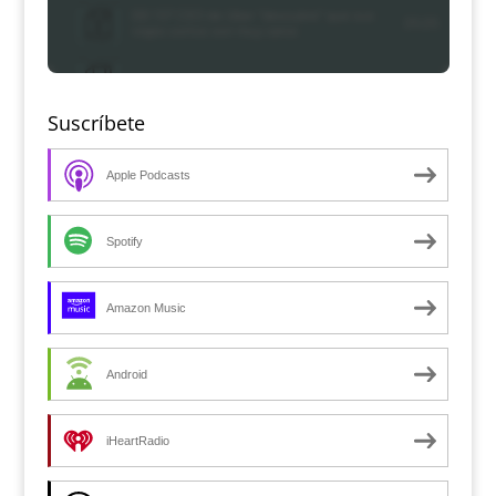
Suscríbete
Apple Podcasts
Spotify
Amazon Music
Android
iHeartRadio