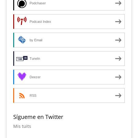
Podchaser
Podcast Index
by Email
TuneIn
Deezer
RSS
Sígueme en Twitter
Mis tuits