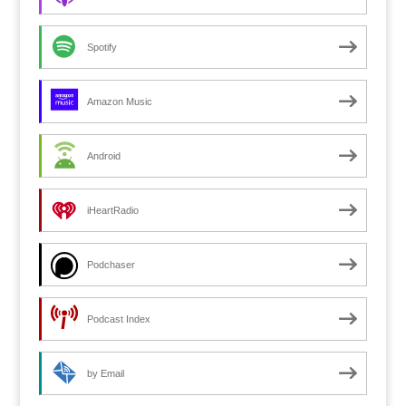
Spotify
Amazon Music
Android
iHeartRadio
Podchaser
Podcast Index
by Email