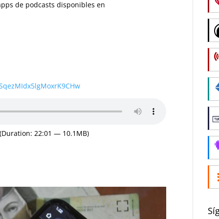
s apps de podcasts disponibles en
wSqezMIdx5lgMoxrK9CHw
(Duration: 22:01 — 10.1MB)
Sí