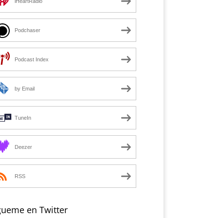
iHeartRadio
Podchaser
Podcast Index
by Email
TuneIn
Deezer
RSS
gueme en Twitter