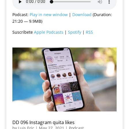
Podcast:
Play in new window
|
Download
(Duration:
21:20 — 9.9MB)
Suscríbete
Apple Podcasts
|
Spotify
|
RSS
DD 096 Instagram quita likes
by
Luis Eric
|
May 27, 2021
|
Podcast