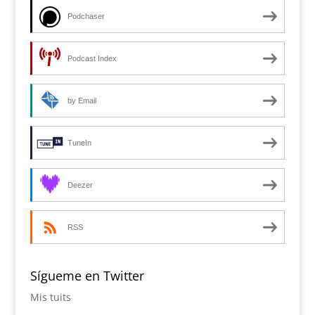
Podchaser
Podcast Index
by Email
TuneIn
Deezer
RSS
Sígueme en Twitter
Mis tuits