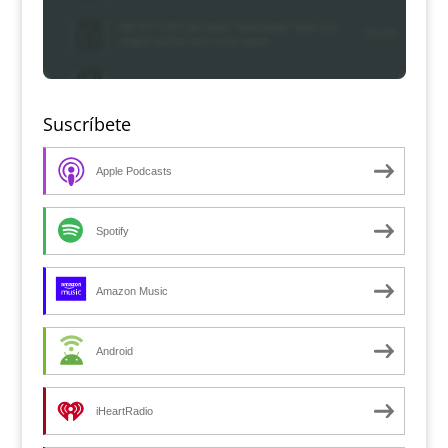
Suscríbete
Apple Podcasts
Spotify
Amazon Music
Android
iHeartRadio