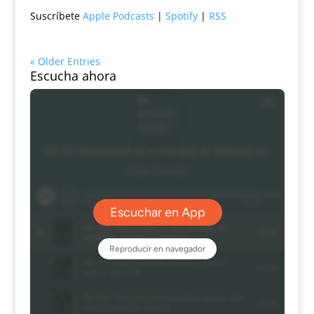
Suscríbete
Apple Podcasts
|
Spotify
|
RSS
« Older Entries
Escucha ahora