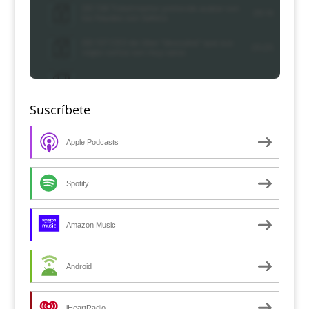
Suscríbete
Apple Podcasts
Spotify
Amazon Music
Android
iHeartRadio