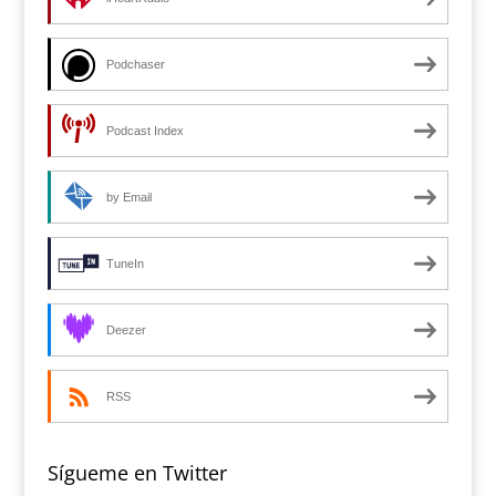
Podchaser
Podcast Index
by Email
TuneIn
Deezer
RSS
Sígueme en Twitter