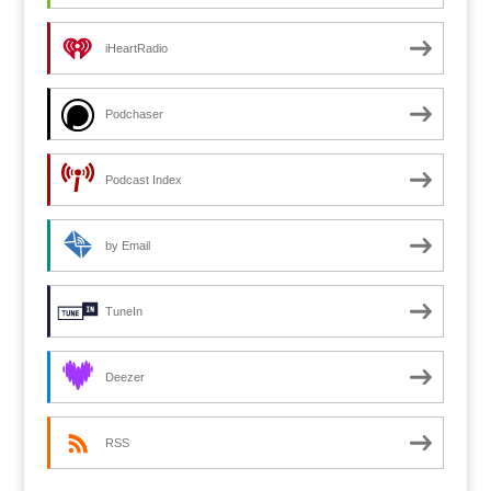
iHeartRadio
Podchaser
Podcast Index
by Email
TuneIn
Deezer
RSS