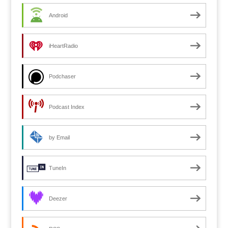
Android
iHeartRadio
Podchaser
Podcast Index
by Email
TuneIn
Deezer