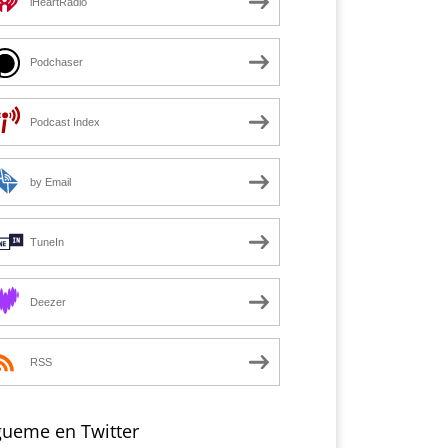
iHeartRadio
Podchaser
Podcast Index
by Email
TuneIn
Deezer
RSS
gueme en Twitter