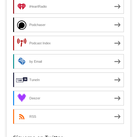
iHeartRadio
Podchaser
Podcast Index
by Email
TuneIn
Deezer
RSS