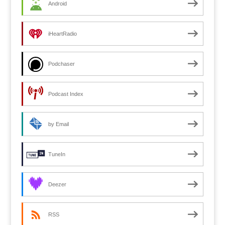
Android
iHeartRadio
Podchaser
Podcast Index
by Email
TuneIn
Deezer
RSS