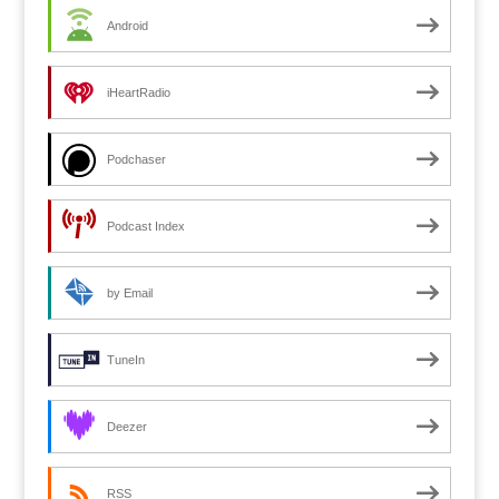
Android
iHeartRadio
Podchaser
Podcast Index
by Email
TuneIn
Deezer
RSS