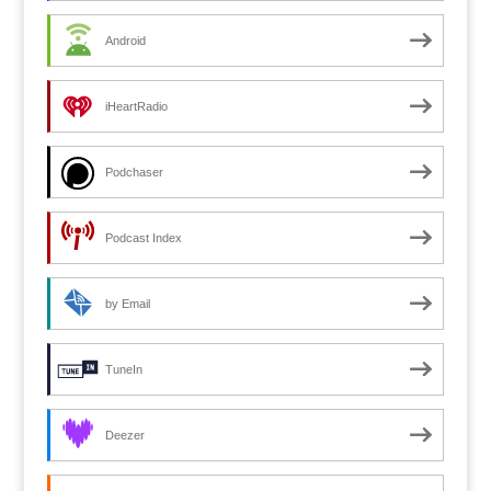
Android
iHeartRadio
Podchaser
Podcast Index
by Email
TuneIn
Deezer