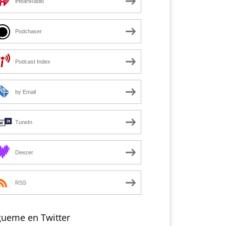
iHeartRadio
Podchaser
Podcast Index
by Email
TuneIn
Deezer
RSS
gueme en Twitter