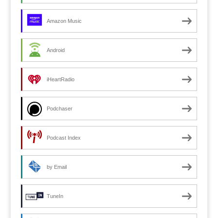
Amazon Music
Android
iHeartRadio
Podchaser
Podcast Index
by Email
TuneIn