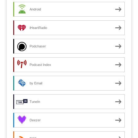
Android
iHeartRadio
Podchaser
Podcast Index
by Email
TuneIn
Deezer