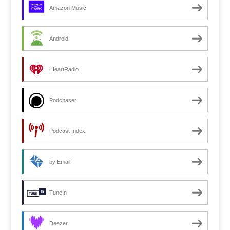
Amazon Music
Android
iHeartRadio
Podchaser
Podcast Index
by Email
TuneIn
Deezer