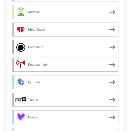
Android
iHeartRadio
Podchaser
Podcast Index
by Email
TuneIn
Deezer