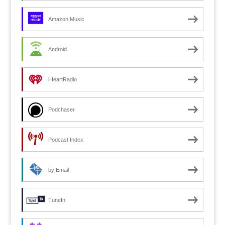
Amazon Music
Android
iHeartRadio
Podchaser
Podcast Index
by Email
TuneIn