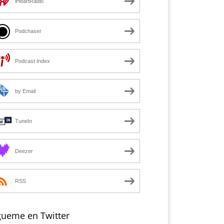
iHeartRadio
Podchaser
Podcast Index
by Email
TuneIn
Deezer
RSS
gueme en Twitter