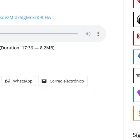
wSqezMIdx5lgMoxrK9CHw
(Duration: 17:36 — 8.2MB)
WhatsApp
Correo electrónico
Sí