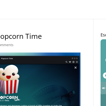
Popcorn Time
Es
omments