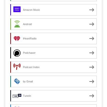
Amazon Music
Android
iHeartRadio
Podchaser
Podcast Index
by Email
TuneIn