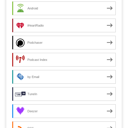
Android
iHeartRadio
Podchaser
Podcast Index
by Email
TuneIn
Deezer