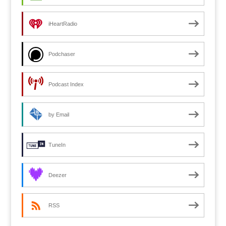
iHeartRadio
Podchaser
Podcast Index
by Email
TuneIn
Deezer
RSS