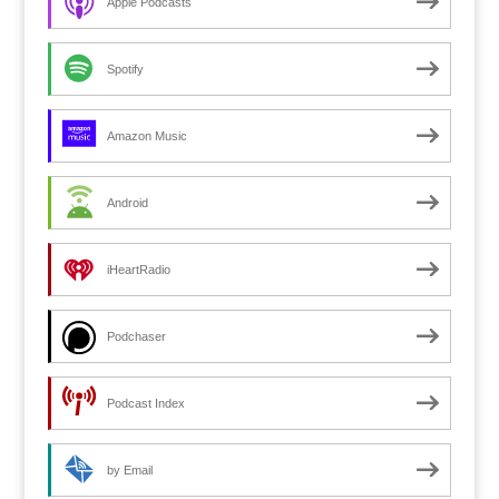
Apple Podcasts
Spotify
Amazon Music
Android
iHeartRadio
Podchaser
Podcast Index
by Email