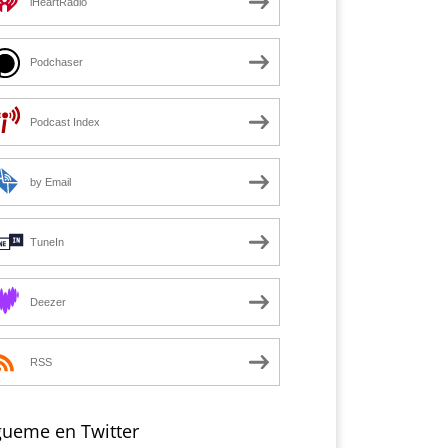
iHeartRadio
Podchaser
Podcast Index
by Email
TuneIn
Deezer
RSS
gueme en Twitter