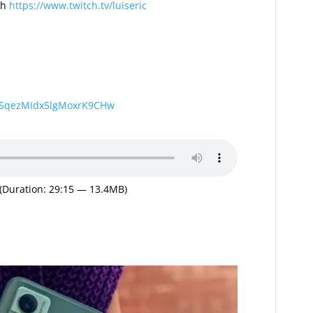
ch
https://www.twitch.tv/luiseric
wSqezMIdx5lgMoxrK9CHw
(Duration: 29:15 — 13.4MB)