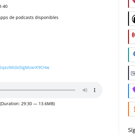
R-40
s apps de podcasts disponibles
wSqezMIdx5lgMoxrK9CHw
(Duration: 29:30 — 13.6MB)
Sí