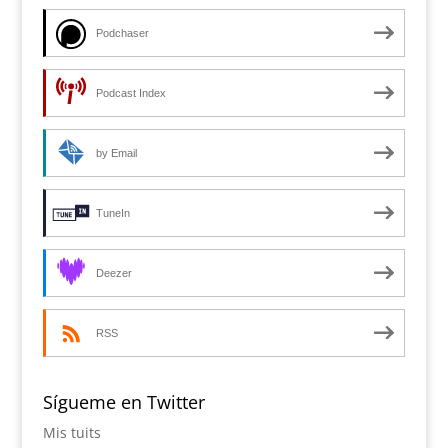
Podchaser
Podcast Index
by Email
TuneIn
Deezer
RSS
Sígueme en Twitter
Mis tuits