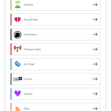
Android
iHeartRadio
Podchaser
Podcast Index
by Email
TuneIn
Deezer
RSS