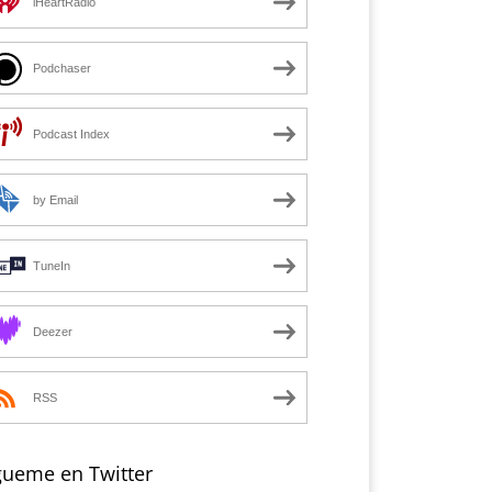
iHeartRadio
Podchaser
Podcast Index
by Email
TuneIn
Deezer
RSS
gueme en Twitter