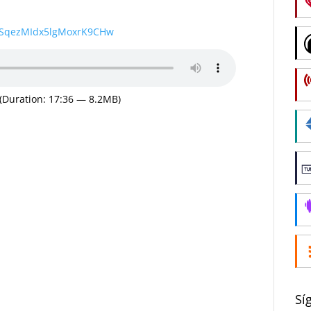
wSqezMIdx5lgMoxrK9CHw
(Duration: 17:36 — 8.2MB)
Sí