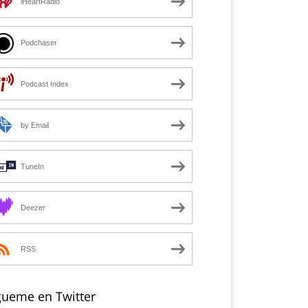
iHeartRadio
Podchaser
Podcast Index
by Email
TuneIn
Deezer
RSS
gueme en Twitter