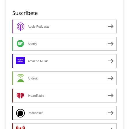
Suscríbete
Apple Podcasts
Spotify
Amazon Music
Android
iHeartRadio
Podchaser