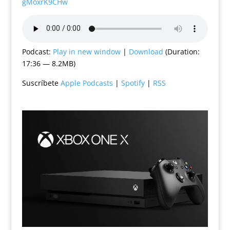
gMoxrK9CHw
Podcast:
Play in new window
|
Download
(Duration:
17:36 — 8.2MB)
Suscríbete
Apple Podcasts
|
Spotify
|
RSS