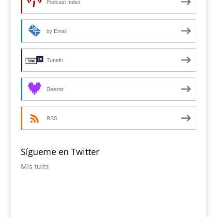
Podcast Index
by Email
TuneIn
Deezer
RSS
Sígueme en Twitter
Mis tuits