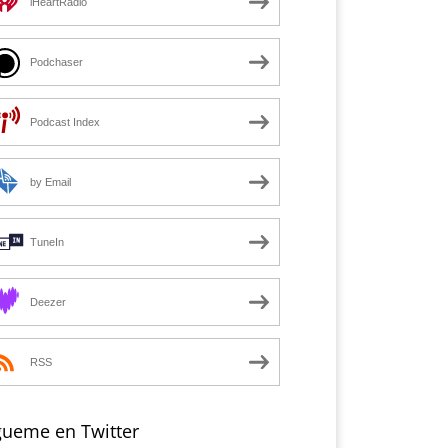
iHeartRadio
Podchaser
Podcast Index
by Email
TuneIn
Deezer
RSS
gueme en Twitter