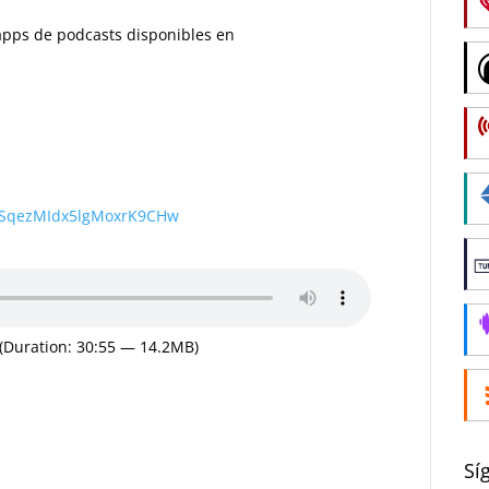
s apps de podcasts disponibles en
wSqezMIdx5lgMoxrK9CHw
(Duration: 30:55 — 14.2MB)
Sí